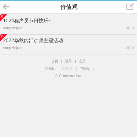
价值观
1024程序员节日快乐~
songzhijuan
0
2022华秋内部讲师主题活动
songzhijuan
0
首页
|
登录
|
注册
简易版
|
触屏版
|
电脑版
|
© Comsenz Inc.