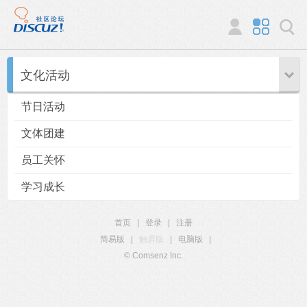
文化活动
节日活动
文体团建
员工关怀
学习成长
首页
|
登录
|
注册
简易版
|
触屏版
|
电脑版
|
© Comsenz Inc.